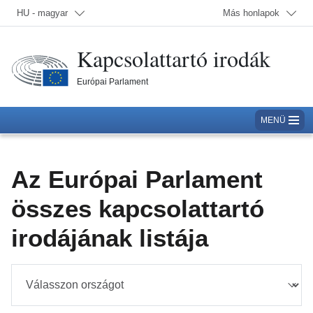
Nyelv kiválasztása; Jelenleg:
HU - magyar
Más honlapok
Kapcsolattartó irodák
Európai Parlament
MENÜ
Irodák
Az Európai Parlament
összes kapcsolattartó
irodájának listája